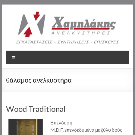
Skip
to
content
Χαμηλάκης
Menu
Ανελκυστήρες
ΕΓΚΑΤΑΣΤΑΣΕΙΣ
θάλαμος ανελκυστήρα
–
ΣΥΝΤΗΡΗΣΕΙΣ
–
ΕΠΙΣΚΕΥΕΣ
Wood Traditional
ΑΝΕΛΚΥΣΤΗΡΩΝ
Επένδυση
M.D.F. επενδεδυμένα με ξύλο δρύς