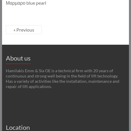
Μαρμαρο blue pearl
« Previous
About us
Hamilakis Emm & Sia OE is a technical firm with 20 years of
continuous and strong well being in the field of lift technology.
Has a variety of activities like the installation, maintenance and
repair of lift applications.
Location