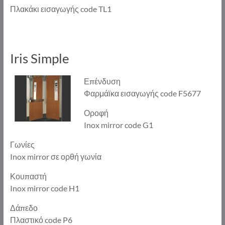
Πλακάκι εισαγωγής code TL1
Iris Simple
Επένδυση
Φαρμάϊκα εισαγωγής code F5677
Οροφή
Inox mirror code G1
Γωνίες
Inox mirror σε ορθή γωνία
Κουπαστή
Inox mirror code H1
Δάπεδο
Πλαστικό code P6