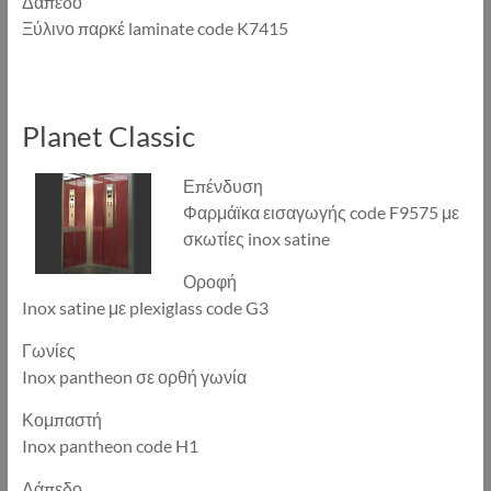
Δάπεδο
Ξύλινο παρκέ laminate code K7415
Planet Classic
Επένδυση
Φαρμάϊκα εισαγωγής code F9575 με
σκωτίες inox satine
Οροφή
Inox satine με plexiglass code G3
Γωνίες
Inox pantheon σε ορθή γωνία
Κομπαστή
Inox pantheon code H1
Δάπεδο