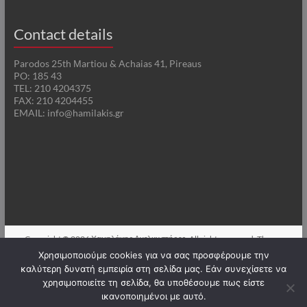
Contact details
Parodos 25th Μartiou & Achaias 41, Pireaus
PO: 185 43
TEL: 210 4204375
FAX: 210 4204455
EMAIL: info@hamilakis.gr
Copyright © 2026
Χαμηλάκης Ανελκυστήρες
. All rights reserved. Theme
Spacious
by ThemeGrill. Powered by:
WordPress
.
Χρησιμοποιούμε cookies για να σας προσφέρουμε την
καλύτερη δυνατή εμπειρία στη σελίδα μας. Εάν συνεχίσετε να
χρησιμοποιείτε τη σελίδα, θα υποθέσουμε πως είστε
Ελληνικα
(
Greek
)
English
ικανοποιημένοι με αυτό.