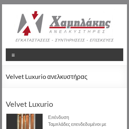
Μετάβαση
στο
περιεχόμενο
Χαμηλάκης
Μενού
Ανελκυστήρες
Η
Velvet Luxurio ανελκυστήρας
Χαμηλάκης
Εμμ.
και
Σια
Velvet Luxurio
ΟΕ
είναι
Επένδυση
μια
Ταμπλάδες επενδεδυμένοι με
τεχνική