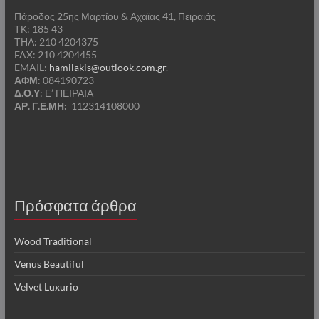
Πάροδος 25ης Μαρτίου & Αχαϊας 41, Πειραιάς
ΤΚ: 185 43
ΤΗΛ: 210 4204375
FAX: 210 4204455
EMAIL:
hamilakis@outlook.com.gr
.
ΑΦΜ
: 084190723
Δ.Ο.Υ
: Ε’ ΠΕΙΡΑΙΑ
ΑΡ. Γ.Ε.ΜΗ:
112314108000
Πρόσφατα άρθρα
Wood Traditional
Venus Beautiful
Velvet Luxurio