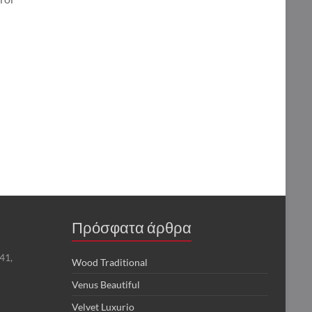
Πρόσφατα άρθρα
41,
Wood Traditional
Venus Beautiful
Velvet Luxurio