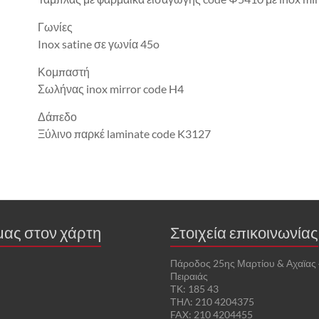
Γωνίες
Inox satine σε γωνία 45o
Κομπαστή
Σωλήνας inox mirror code H4
Δάπεδο
Ξύλινο παρκέ laminate code K3127
μας στον χάρτη
Στοιχεία επικοινωνίας
Πάροδος 25ης Μαρτίου & Αχαϊας 
Πειραιάς
ΤΚ: 185 43
ΤΗΛ: 210 4204375
FAX: 210 4204455