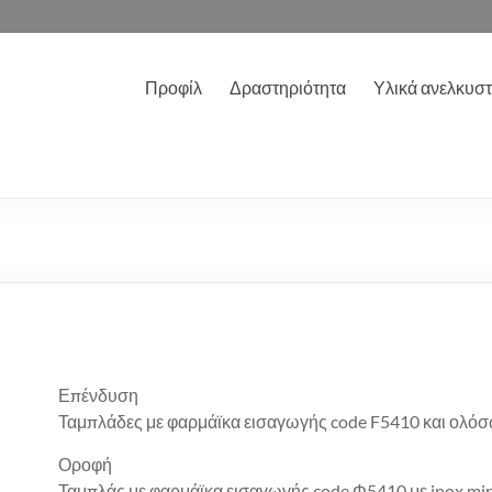
Προφίλ
Δραστηριότητα
Υλικά ανελκυσ
Επένδυση
Ταμπλάδες με φαρμάϊκα εισαγωγής code F5410 και ολό
Οροφή
Ταμπλάς με φαρμάϊκα εισαγωγής code Φ5410 με inox mir