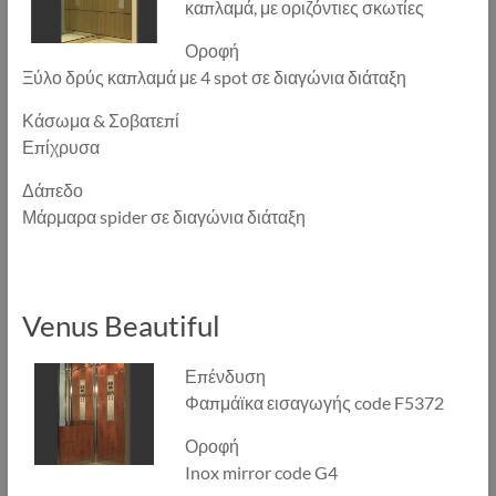
καπλαμά, με οριζόντιες σκωτίες
εταιρία
με
Οροφή
εικοσάχρονη,
Ξύλο δρύς καπλαμά με 4 spot σε διαγώνια διάταξη
συνεχή
Κάσωμα & Σοβατεπί
και
Επίχρυσα
συνεπή
παρουσία
Δάπεδο
στον
Μάρμαρα spider σε διαγώνια διάταξη
χώρο
των
ανελκυστήρων.
Δραστηριοποιείται
Venus Beautiful
στις
εγκαταστάσεις,
Επένδυση
συντηρήσεις
Φαπμάϊκα εισαγωγής code F5372
και
Οροφή
επισκευές
Inox mirror code G4
ανελκυστήρων.