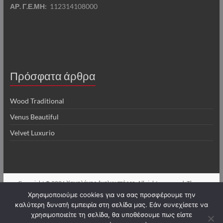
ΑΡ. Γ.Ε.ΜΗ:
112314108000
Πρόσφατα άρθρα
Wood Traditional
Venus Beautiful
Velvet Luxurio
Copyright © 2026
Χαμηλάκης Ανελκυστήρες
. All rights reserved. Theme
Spacious
by ThemeGrill. Powered by:
WordPress
.
Χρησιμοποιούμε cookies για να σας προσφέρουμε την
καλύτερη δυνατή εμπειρία στη σελίδα μας. Εάν συνεχίσετε να
χρησιμοποιείτε τη σελίδα, θα υποθέσουμε πως είστε
Ελληνικα
English
(
Αγγλικα
)