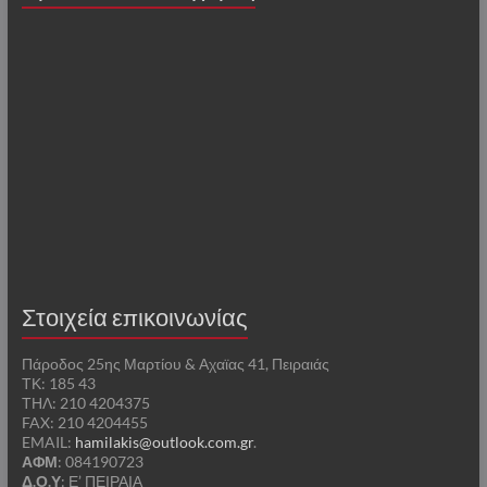
Στοιχεία επικοινωνίας
Πάροδος 25ης Μαρτίου & Αχαϊας 41, Πειραιάς
ΤΚ: 185 43
ΤΗΛ: 210 4204375
FAX: 210 4204455
EMAIL:
hamilakis@outlook.com.gr
.
ΑΦΜ
: 084190723
Δ.Ο.Υ
: Ε’ ΠΕΙΡΑΙΑ