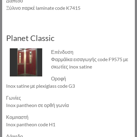
Δάπεδο
Ξύλινο παρκέ laminate code K7415
Planet Classic
Επένδυση
Φαρμάϊκα εισαγωγής code F9575 με
σκωτίες inox satine
Οροφή
Inox satine με plexiglass code G3
Γωνίες
Inox pantheon σε ορθή γωνία
Κομπαστή
Inox pantheon code H1
Δάπεδο