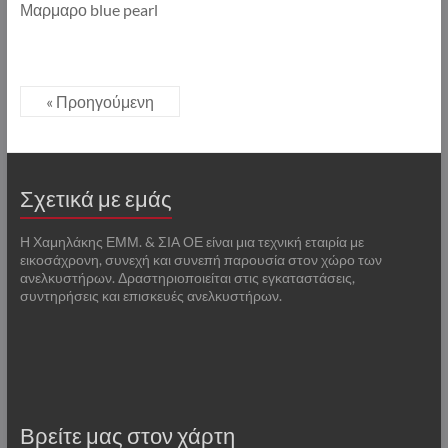
Μαρμαρο blue pearl
« Προηγούμενη
Σχετικά με εμάς
Η Χαμηλάκης ΕΜΜ. & ΣΙΑ ΟΕ είναι μια τεχνική εταιρία με
εικοσάχρονη, συνεχή και συνεπή παρουσία στον χώρο των
ανελκυστήρων. Δραστηριοποιείται στις εγκαταστάσεις,
συντηρήσεις και επισκευές ανελκυστήρων.
Βρείτε μας στον χάρτη