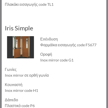
Πλακάκι εισαγωγής code TL1
Iris Simple
Επένδυση
Φαρμάϊκα εισαγωγής code F5677
Οροφή
Inox mirror code G1
Γωνίες
Inox mirror σε ορθή γωνία
Κουπαστή
Inox mirror code H1
Δάπεδο
Πλαστικό code P6