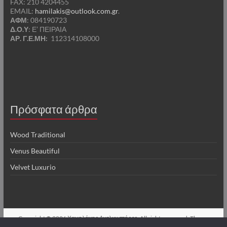
FAX: 210 4204455
EMAIL:
hamilakis@outlook.com.gr
.
ΑΦΜ
: 084190723
Δ.Ο.Υ
: Ε’ ΠΕΙΡΑΙΑ
ΑΡ. Γ.Ε.ΜΗ:
112314108000
Πρόσφατα άρθρα
Wood Traditional
Venus Beautiful
Velvet Luxurio
Copyright © 2026
Χαμηλάκης Ανελκυστήρες
. All rights reserved. Theme