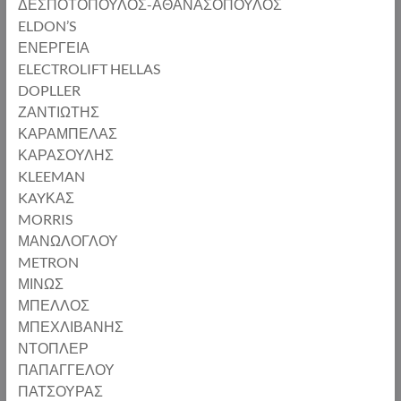
ΔΕΣΠΟΤΟΠΟΥΛΟΣ-ΑΘΑΝΑΣΟΠΟΥΛΟΣ
εταιρία
ELDON’S
με
ΕΝΕΡΓΕΙΑ
εικοσάχρονη,
ELECTROLIFT HELLAS
συνεχή
DOPLLER
και
ΖΑΝΤΙΩΤΗΣ
συνεπή
ΚΑΡΑΜΠΕΛΑΣ
παρουσία
ΚΑΡΑΣΟΥΛΗΣ
στον
KLEEMAN
χώρο
KAYΚΑΣ
των
MORRIS
ανελκυστήρων.
ΜΑΝΩΛΟΓΛΟΥ
Δραστηριοποιείται
METRON
στις
ΜΙΝΩΣ
εγκαταστάσεις,
ΜΠΕΛΛΟΣ
συντηρήσεις
ΜΠΕΧΛΙΒΑΝΗΣ
και
ΝΤΟΠΛΕΡ
επισκευές
ΠΑΠΑΓΓΕΛΟΥ
ανελκυστήρων.
ΠΑΤΣΟΥΡΑΣ