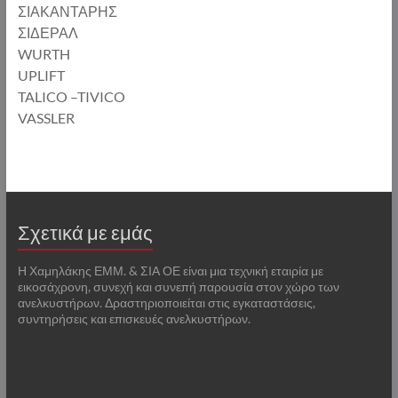
ΣΙΑΚΑΝΤΑΡΗΣ
ΣΙΔΕΡΑΛ
WURTH
UPLIFT
TALICO –TIVICO
VASSLER
Σχετικά με εμάς
Η Χαμηλάκης ΕΜΜ. & ΣΙΑ ΟΕ είναι μια τεχνική εταιρία με
εικοσάχρονη, συνεχή και συνεπή παρουσία στον χώρο των
ανελκυστήρων. Δραστηριοποιείται στις εγκαταστάσεις,
συντηρήσεις και επισκευές ανελκυστήρων.